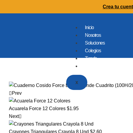
Crea tu cuent
Inicio
Nosotros
Soluciones
Colegios
Tienda
Contacto
X
Prev
Acuarela Force 12 Colores
$
1.95
Next
Crayones Triangulares Crayola 8 Und
$
2.60