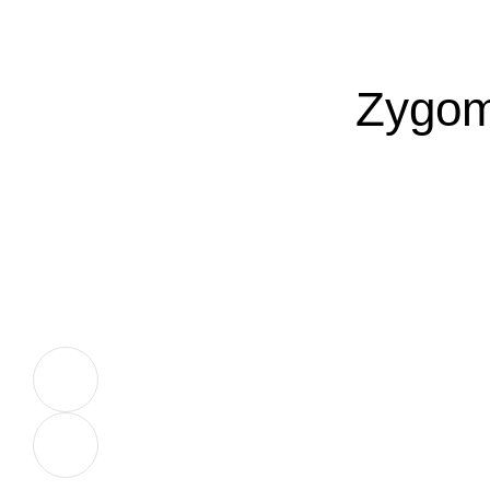
Zygom