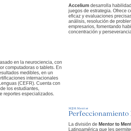
Accelium
desarrolla habilida
juegos de estrategia. Ofrece co
eficaz y evaluaciones precisas
análisis, resolución de probl
empresarios, fomentando habi
concentración y perseverancia
basado en la neurociencia, con
por computadoras o tablets. En
esultados medibles, en un
rtificaciones internacionales
 Lenguas (CEFR). Cuenta con
 de los estudiantes,
e reportes especializados.
M2M Mentor
Perfeccionamiento
La división de
Mentor to Men
Latinoamérica que les permit