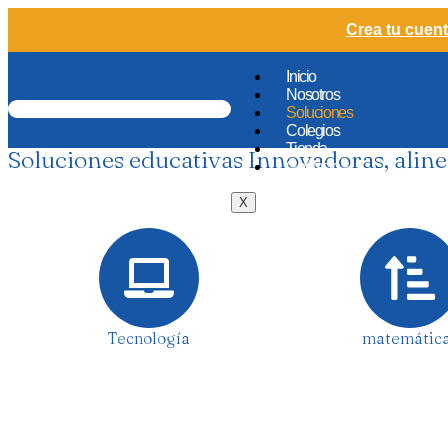
Crea tu cuent
Inicio
Nosotros
Soluciones
Colegios
Tienda
Soluciones educativas Innovadoras, aline
Contacto
X
Tecnología
matemátic