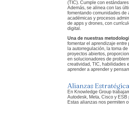
(TIC). Cumple con estándares
Además, se alinea con las últ
fomentando comunidades de ap
académicas y procesos adminis
de apps y drones, con currícu
digital.
Una de nuestras metodologí
fomentar el aprendizaje entre
la autorregulación, la toma de
proyectos abiertos, proporcio
en solucionadores de problema
creatividad, TIC, habilidades
aprender a aprender y pensami
Alianzas Estratégic
En Knowledge Group trabajamo
Autodesk, Meta, Cisco y ESB p
Estas alianzas nos permiten of