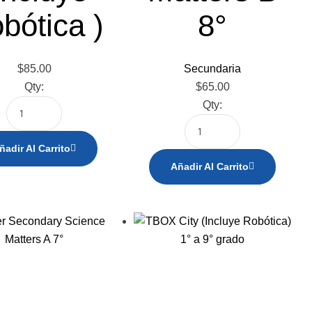
bótica )
8°
$
85.00
Secundaria
Qty:
$
65.00
Qty:
ñadir Al Carrito
Añadir Al Carrito