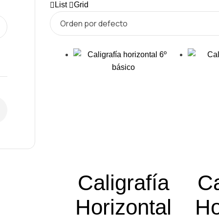
List
Grid
Caligrafía
Ca
Horizontal
Ho