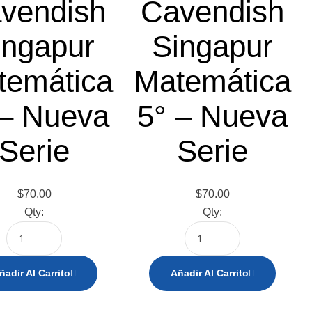
vendish
Cavendish
ingapur
Singapur
temática
Matemática
 – Nueva
5° – Nueva
Serie
Serie
$
70.00
$
70.00
Qty:
Qty:
ñadir Al Carrito
Añadir Al Carrito