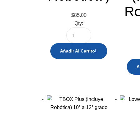
Ro
$
85.00
Qty:
Añadir Al Carrito
A