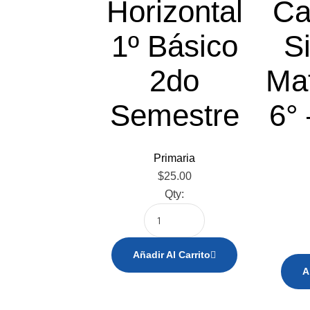
Horizontal
Ca
1º Básico
S
2do
Ma
Semestre
6°
Primaria
$
25.00
Qty:
Añadir Al Carrito
A