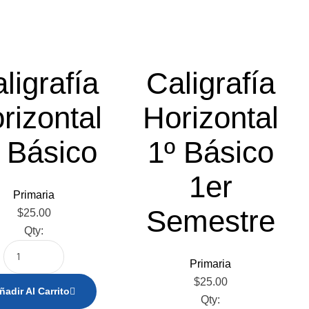
ligrafía
Caligrafía
rizontal
Horizontal
 Básico
1º Básico
1er
Primaria
Semestre
$
25.00
Qty:
Primaria
$
25.00
ñadir Al Carrito
Qty: