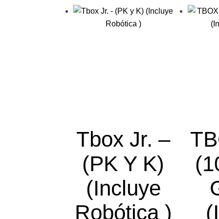
Tbox Jr. –
TB
(PK Y K)
(1
(Incluye
Robótica )
(