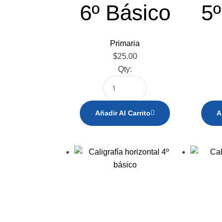
6º Básico
5º
Primaria
$
25.00
Qty:
Añadir Al Carrito
A