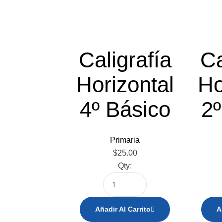
Caligrafía
Ca
Horizontal
Ho
4º Básico
2º
Primaria
$
25.00
Qty:
Añadir Al Carrito
A