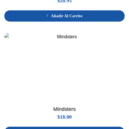
$
20.95
Añadir Al Carrito
Mindsters
$
18.00