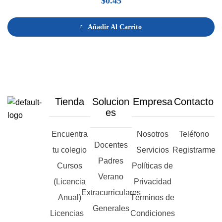
$
0.45
Añadir Al Carrito
Tienda
Solucion
Empresa
Contacto
es
Encuentra
Nosotros
Teléfono
Docentes
tu colegio
Servicios
Registrarme
Padres
Cursos
Políticas de
Verano
(Licencia
Privacidad
Extracurriculares
Anual)
Términos de
Generales
Licencias
Condiciones