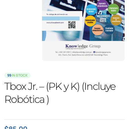
99
IN STOCK
Tbox Jr. – (PK y K) (Incluye
Robótica )
$
85.00