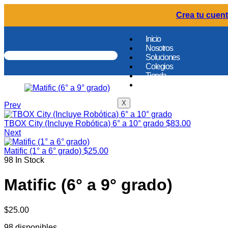
Crea tu cuent
Inicio
Nosotros
Soluciones
Colegios
Tienda
Contacto
X
Prev
TBOX City (Incluye Robótica) 6° a 10° grado
$
83.00
Next
Matific (1° a 6° grado)
$
25.00
98
In Stock
Matific (6° a 9° grado)
$
25.00
98 disponibles