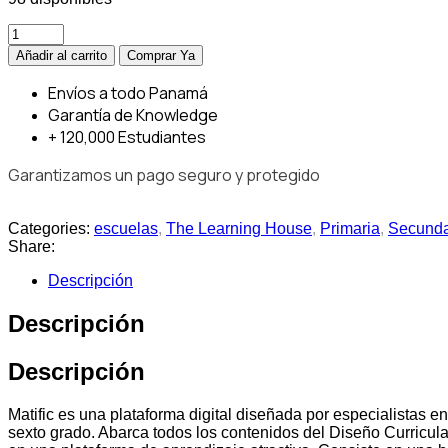
Añadir al carrito
Comprar Ya
Envíos
a todo Panamá
Garantía
de Knowledge
+ 120,000
Estudiantes
Garantizamos un pago seguro y protegido
Categories:
escuelas
,
The Learning House
,
Primaria
,
Secunda
Share:
Descripción
Descripción
Descripción
Matific es una plataforma digital diseñada por especialistas 
sexto grado. Abarca todos los contenidos del Diseño Curricula