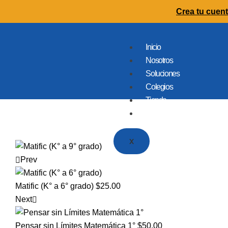
Crea tu cuent
Inicio
Nosotros
Soluciones
Colegios
Tienda
Contacto
X
Prev
Matific (K° a 6° grado)
$
25.00
Next
Pensar sin Límites Matemática 1°
$
50.00