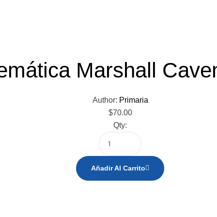
emática Marshall Cave
Author:
Primaria
$
70.00
Qty:
Añadir Al Carrito