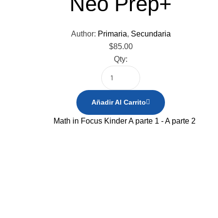
Neo Prep+
Author:
Primaria
,
Secundaria
$
85.00
Qty:
Añadir Al Carrito