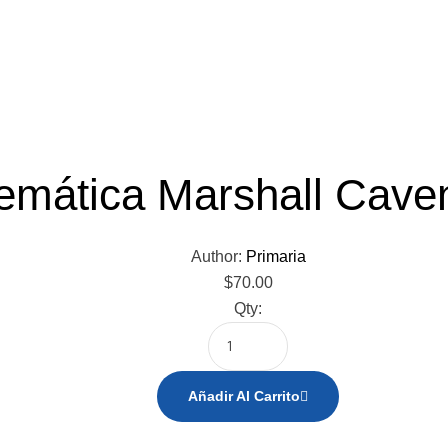
emática Marshall Cave
Author:
Primaria
$
70.00
Qty:
Añadir Al Carrito