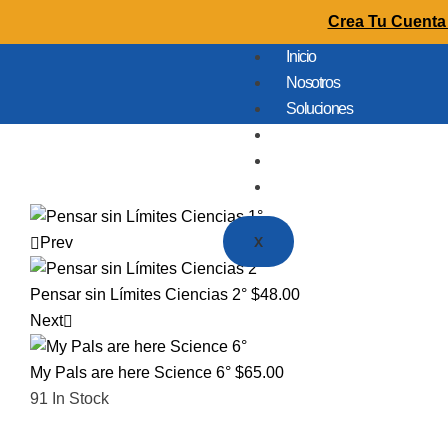
Crea Tu Cuenta 
Inicio
Nosotros
Soluciones
Colegios
Tienda
Contacto
X
Prev
Pensar sin Límites Ciencias 2°
$
48.00
Next
My Pals are here Science 6°
$
65.00
91
In Stock