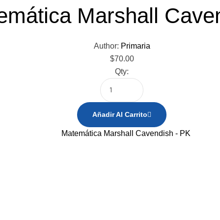
emática Marshall Cave
Author:
Primaria
$
70.00
Qty:
Añadir Al Carrito