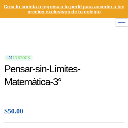
Crea tu cuenta o ingresa a tu perfil para acceder a los
precios exclusivos de tu colegio
155
IN STOCK
Pensar-sin-Límites-
Matemática-3°
$
50.00