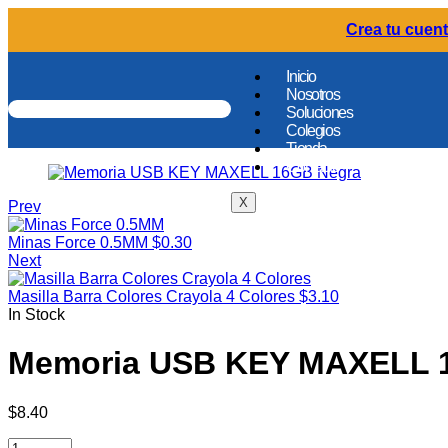
Crea tu cuent
Inicio
Nosotros
Soluciones
Colegios
Tienda
Contacto
X
Prev
Minas Force 0.5MM
$
0.30
Next
Masilla Barra Colores Crayola 4 Colores
$
3.10
In Stock
Memoria USB KEY MAXELL 
$
8.40