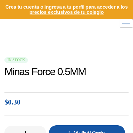
Crea tu cuenta o ingresa a tu perfil para acceder a los
precios exclusivos de tu colegio
IN STOCK
Minas Force 0.5MM
$
0.30
Añadir Al Carrito