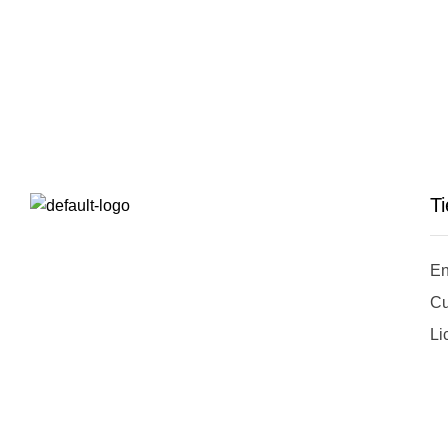
T
En
Cu
Li